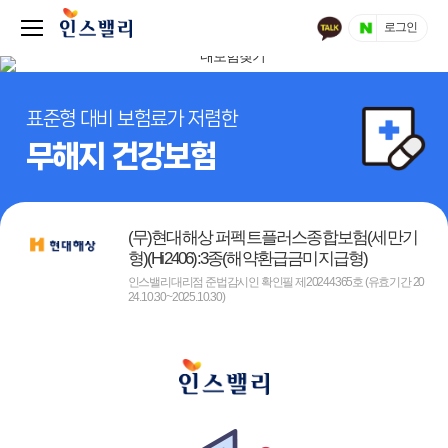
로그인
표준형 대비 보험료가 저렴한
무해지 건강보험
(무)현대해상 퍼펙트플러스종합보험(세만기
형)(Hi2406):3종(해약환급금미지급형)
인스밸리대리점 준법감시인 확인필 제20244365호 (유효기간 20
24.10.30~2025.10.30)