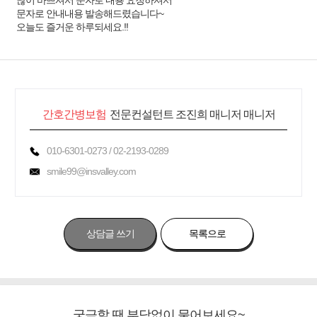
많이 바쁘셔서 문자로 내용 요청하셔서
문자로 안내내용 발송해드렸습니다~
오늘도 즐거운 하루되세요.!!
간호간병보험
전문컨설턴트 조진희 매니저 매니저
010-6301-0273 / 02-2193-0289
smile99@insvalley.com
상담글 쓰기
목록으로
궁금할 땐 부담없이 물어보세요~