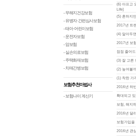
(6) 아프고
Life]
- 무해지건강보험
(5) 흔하지만
- 유병자·간편심사보험
2017년 트
- 태아·어린이보험
(4) 알아두면
- 운전자보험
2017년 
- 암보험
점점 줄어드
- 실손의료보험
- 주택화재보험
(3) 잘 고른
- 치매간병보험
(2) 높여볼까
(1) 착한 가
보험추천마법사
2016년 
- 보험나이 계산기
확대되고 있
보험, 해지
2016년 달
보험가입을 
2016년 