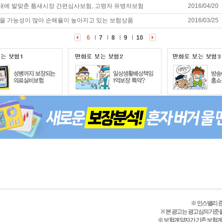
에 발맞춘 틈새시장 간편심사보험, 고령자 유병자보험
2016/04/20
을 가능성이 많아 손해율이 높아지고 있는 보험상품
2016/03/25
6
l
7
l
8
l
9
l
10
※ 인스밸리 준법감
※ 본 광고는 광고심의기준
※ 보험계약자가 기존 보험